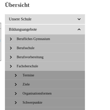
Übersicht
Unsere Schule
Bildungsangebote
Berufliches Gymnasium
g
Berufsschule
Berufsvorbereitung
Fachoberschule
Termine
Ziele
Organisationsformen
Schwerpunkte