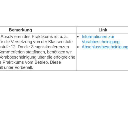
Bemerkung
Link
 Absolvieren des Praktikums ist u. a.
Informationen zur
ür die Versetzung von der Klassenstufe
Vorabbescheinigung
nstufe 12. Da die Zeugniskonferenzen
Abschlussbescheinigun
Sommerferien stattfinden, benötigen wir
Vorabbescheinigung über die erfolgreiche
s Praktikums vom Betrieb. Diese
lt unter Vorbehalt.