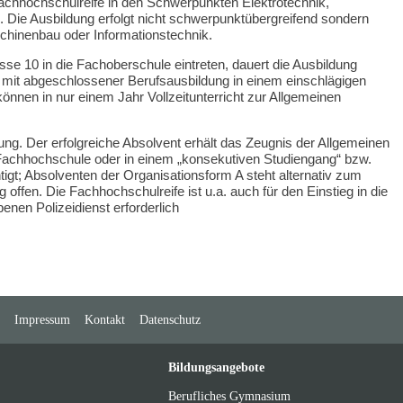
 Fachhochschulreife in den Schwerpunkten Elektrotechnik,
 Die Ausbildung erfolgt nicht schwerpunktübergreifend sondern
chinenbau oder Informationstechnik.
sse 10 in die Fachoberschule eintreten, dauert die Ausbildung
mit abgeschlossener Berufsausbildung in einem einschlägigen
können in nur einem Jahr Vollzeitunterricht zur Allgemeinen
ung. Der erfolgreiche Absolvent erhält das Zeugnis der Allgemeinen
Fachhochschule oder in einem „konsekutiven Studiengang“ bzw.
igt; Absolventen der Organisationsform A steht alternativ zum
 offen. Die Fachhochschulreife ist u.a. auch für den Einstieg in die
nen Polizeidienst erforderlich
Impressum
Kontakt
Datenschutz
Bildungsangebote
Berufliches Gymnasium