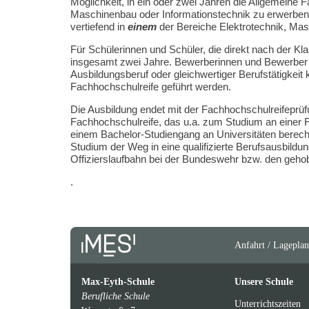
Möglichkeit, in ein oder zwei Jahren die Allgemeine
Maschinenbau oder Informationstechnik zu erwerben.
vertiefend in
einem
der Bereiche Elektrotechnik, Mas
Für Schülerinnen und Schüler, die direkt nach der Kla
insgesamt zwei Jahre. Bewerberinnen und Bewerber 
Ausbildungsberuf oder gleichwertiger Berufstätigkeit 
Fachhochschulreife geführt werden.
Die Ausbildung endet mit der Fachhochschulreifeprüf
Fachhochschulreife, das u.a. zum Studium an einer 
einem Bachelor-Studiengang an Universitäten berecht
Studium der Weg in eine qualifizierte Berufsausbildung
Offizierslaufbahn bei der Bundeswehr bzw. den gehobe
.
Anfahrt / Lageplan
Max-Eyth-Schule
Unsere Schule
Berufliche Schule
Unterrichtszeiten