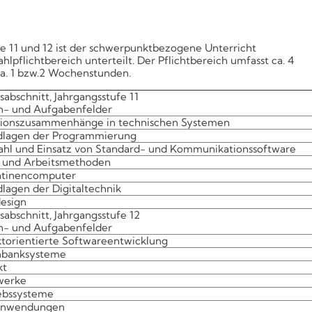
asse 11 und 12 ist der schwerpunktbezogene Unterricht
lpflichtbereich unterteilt. Der Pflichtbereich umfasst ca. 4
a. 1 bzw.2 Wochenstunden.
sabschnitt, Jahrgangsstufe 11
- und Aufgabenfelder
ionszusammenhänge in technischen Systemen
lagen der Programmierung
hl und Einsatz von Standard- und Kommunikationssoftware
 und Arbeitsmethoden
atinencomputer
lagen der Digitaltechnik
esign
sabschnitt, Jahrgangsstufe 12
- und Aufgabenfelder
torientierte Softwareentwicklung
nbanksysteme
kt
werke
ebssysteme
nwendungen