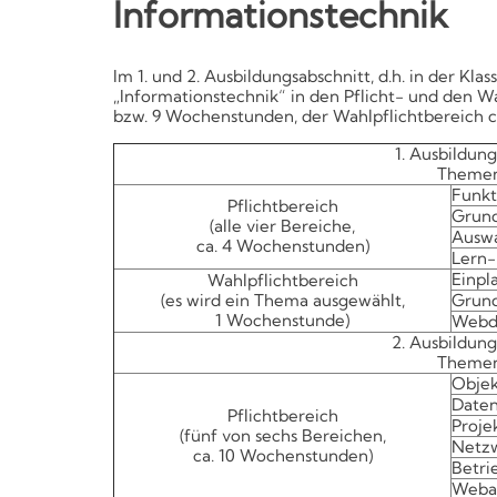
Informationstechnik
Kompetenzen
Im 1. und 2. Ausbildungsabschnitt, d.h. in der Kl
„Informationstechnik“ in den Pflicht- und den Wah
bzw. 9 Wochenstunden, der Wahlpflichtbereich c
1. Ausbildung
Themen
Funkt
Pflichtbereich
Grund
(alle vier Bereiche,
Auswa
ca. 4 Wochenstunden)
Lern-
Einpl
Wahlpflichtbereich
(es wird ein Thema ausgewählt,
Grund
1 Wochenstunde)
Webd
2. Ausbildung
Themen
Objek
Date
Pflichtbereich
Proje
(fünf von sechs Bereichen,
Netz
ca. 10 Wochenstunden)
Betri
Weba