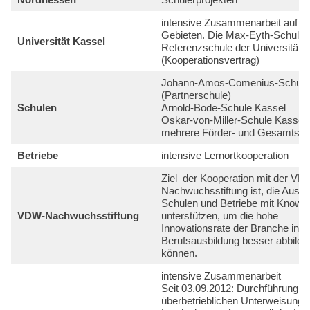
Kompetenzen
intensive Zusammenarbeit auf m
Gebieten. Die Max-Eyth-Schule i
Universität Kassel
Referenzschule der Universität 
(Kooperationsvertrag)
Johann-Amos-Comenius-Schule
(Partnerschule)
Schulen
Arnold-Bode-Schule Kassel
Oskar-von-Miller-Schule Kassel
mehrere Förder- und Gesamtsch
Betriebe
intensive Lernortkooperation
Ziel der Kooperation mit der VD
Nachwuchsstiftung ist, die Ausbi
Schulen und Betriebe mit Knowh
VDW-Nachwuchsstiftung
unterstützen, um die hohe
Innovationsrate der Branche in d
Berufsausbildung besser abbilde
können.
intensive Zusammenarbeit
Seit 03.09.2012: Durchführung d
überbetrieblichen Unterweisung 