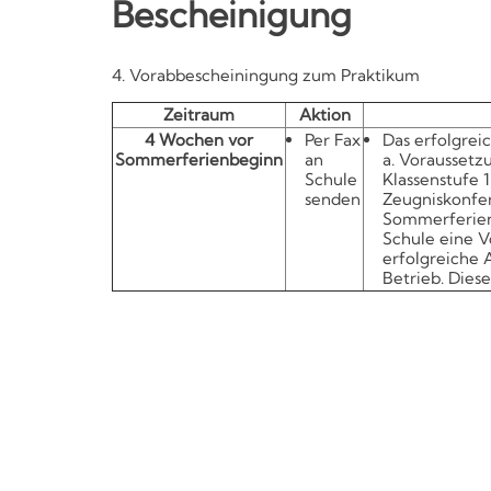
Bescheinigung
Kompetenzen
4. Vorabbescheiningung zum Praktikum
Zeitraum
Aktion
4 Wochen vor
Per Fax
Das erfolgreic
Sommerferienbeginn
an
a. Voraussetz
Schule
Klassenstufe 1
senden
Zeugniskonfer
Sommerferien 
Schule eine V
erfolgreiche 
Betrieb. Dies