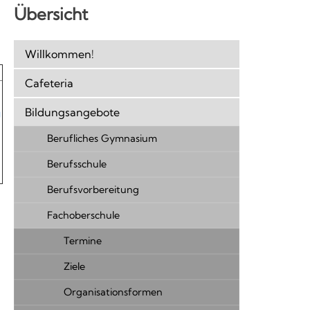
Übersicht
Willkommen!
Cafeteria
Bildungsangebote
g
Berufliches Gymnasium
Berufsschule
Berufsvorbereitung
Fachoberschule
Termine
Ziele
Organisationsformen