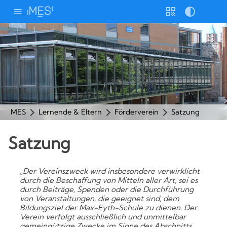
Weiter
zum
Inhalt
Stimme
Geschw.
Homepage durchsuchen nach:
Willkommen!
Interessierte
Code
Kontrast
Unsere Schule
Bildungsangebote
Anmeldung & Stundenpläne
Cafeteria
Info-Veranstaltungen
MINT Aktivitäten
Lernplattformen und ePortfolio
Sport
Wettbewerbe
Studienfahrten
Hilfe & Beratung
Schülervertretung (E-Mail)
Schülerinnen- und Schülervertretung
Elternvertretung
Verantwortliche / Schulformen
Lernortkooperation
Partnerschaften
Förderverein
Förderer
Zertifizierung
Schulbroschüre
FAQ
MES-Kalender (Link)
q.wiki der MES (Link)
Stundenplanordner (Link)
Download
Ideen- und Beschwerdemanagement
Lernende & Eltern
Betriebe & Partner
Kollegium
MES
Lernende & Eltern
Förderverein
Satzung
Unsere Schule
Satzung
Schulleben
Download
„Der Vereinszweck wird insbesondere verwirklicht
durch die Beschaffung von Mitteln aller Art, sei es
Hilfe & Beratung
durch Beiträge, Spenden oder die Durchführung
von Veranstaltungen, die geeignet sind, dem
Bildungsziel der Max-Eyth-Schule zu dienen. Der
Bildungsangebote
Verein verfolgt ausschließlich und unmittelbar
gemeinnützige Zwecke im Sinne des Abschnitts