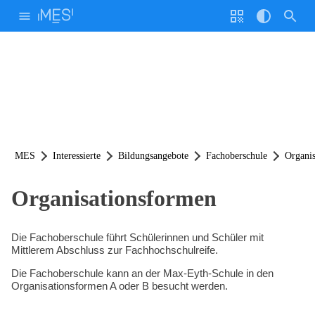
Weiter
zum
Inhalt
Stimme
Geschw.
Homepage durchsuchen nach:
Willkommen!
Interessierte
Code
Kontrast
Unsere Schule
Bildungsangebote
Anmeldung & Stundenpläne
Cafeteria
Info-Veranstaltungen
MINT Aktivitäten
Lernplattformen und ePortfolio
Sport
Wettbewerbe
Studienfahrten
Hilfe & Beratung
Schülervertretung (E-Mail)
Schülerinnen- und Schülervertretung
Elternvertretung
Verantwortliche / Schulformen
Lernortkooperation
Partnerschaften
Förderverein
Förderer
Zertifizierung
Schulbroschüre
FAQ
MES-Kalender (Link)
q.wiki der MES (Link)
Stundenplanordner (Link)
Download
Ideen- und Beschwerdemanagement
Lernende & Eltern
Betriebe & Partner
Kollegium
MES
Interessierte
Bildungsangebote
Fachoberschule
Organi
Unsere Schule
Organisationsformen
Schulleben
Download
Die Fachoberschule führt Schülerinnen und Schüler mit
Mittlerem Abschluss zur Fachhochschulreife.
Hilfe & Beratung
Die Fachoberschule kann an der Max-Eyth-Schule in den
Organisationsformen A oder B besucht werden.
Bildungsangebote