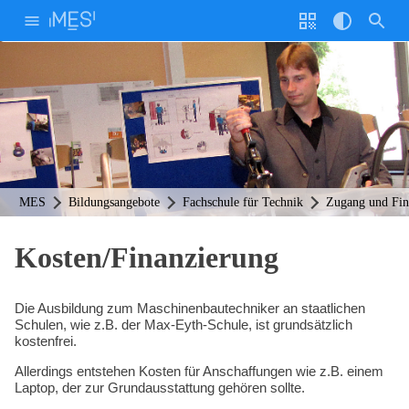
Weiter
zum
Inhalt
Stimme
Geschw.
Homepage durchsuchen nach:
Willkommen!
Interessierte
Code
Kontrast
Unsere Schule
Bildungsangebote
Anmeldung & Stundenpläne
Cafeteria
Info-Veranstaltungen
MINT Aktivitäten
Lernplattformen und ePortfolio
Sport
Wettbewerbe
Studienfahrten
Hilfe & Beratung
Schülervertretung (E-Mail)
Schülerinnen- und Schülervertretung
Elternvertretung
Verantwortliche / Schulformen
Lernortkooperation
Partnerschaften
Förderverein
Förderer
Zertifizierung
Schulbroschüre
FAQ
MES-Kalender (Link)
q.wiki der MES (Link)
Stundenplanordner (Link)
Download
Ideen- und Beschwerdemanagement
Lernende & Eltern
Betriebe & Partner
Kollegium
MES
Bildungsangebote
Fachschule für Technik
Zugang und Fin
Unsere Schule
Kosten/Finanzierung
Schulleben
Download
Die Ausbildung zum Maschinenbautechniker an staatlichen
Schulen, wie z.B. der Max-Eyth-Schule, ist grundsätzlich
Hilfe & Beratung
kostenfrei.
Allerdings entstehen Kosten für Anschaffungen wie z.B. einem
Bildungsangebote
Laptop, der zur Grundausstattung gehören sollte.