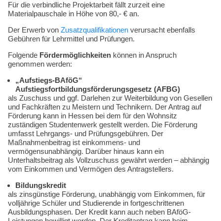
Kompetenzen
Für die verbindliche Projektarbeit fällt zurzeit eine
Materialpauschale in Höhe von 80,- € an.
Der Erwerb von
Zusatzqualifikationen
verursacht ebenfalls
Gebühren für Lehrmittel und Prüfungen.
Folgende
Fördermöglichkeiten
können in Anspruch
genommen werden:
„Aufstiegs-BAföG“
Aufstiegsfortbildungsförderungsgesetz (AFBG)
als Zuschuss und ggf. Darlehen zur Weiterbildung von Gesellen
und Fachkräften zu Meistern und Technikern. Der Antrag auf
Förderung kann in Hessen bei dem für den Wohnsitz
zuständigen Studentenwerk gestellt werden. Die Förderung
umfasst Lehrgangs- und Prüfungsgebühren. Der
Maßnahmenbeitrag ist einkommens- und
vermögensunabhängig. Darüber hinaus kann ein
Unterhaltsbeitrag als Vollzuschuss gewährt werden – abhängig
vom Einkommen und Vermögen des Antragstellers.
Bildungskredit
als zinsgünstige Förderung, unabhängig vom Einkommen, für
volljährige Schüler und Studierende in fortgeschrittenen
Ausbildungsphasen. Der Kredit kann auch neben BAföG-
Leistungen bewilligt werden. Der Kreditantrag kann beim