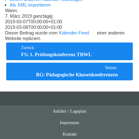
Kompetenzen
Als XML exportieren
Wann:
7. März 2019
ganztägig
2019-03-07T00:00:00+01:00
2019-03-08T00:00:00+01:00
Dieser Beitrag wurde vom
Kalender-Feed
einer anderen
Website repliziert.
Beitrags-
Zurück:
FS: 1. Prüfungskonferenz TBWL
Navigation
Weiter:
BG: Pädagogische Klassenkonferenzen
Anfahrt / Lageplan
Feeds
oben
Impressum
Kontakt