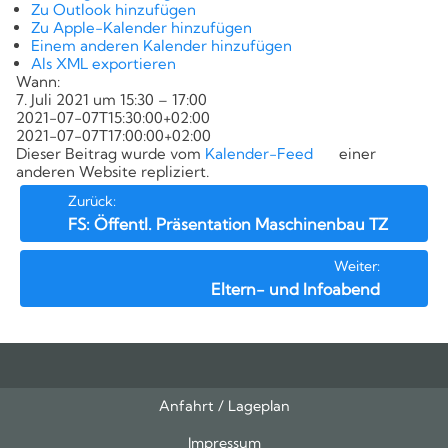
Kompetenzen
Zu Outlook hinzufügen
Zu Apple-Kalender hinzufügen
Einem anderen Kalender hinzufügen
Als XML exportieren
Wann:
7. Juli 2021 um 15:30 – 17:00
2021-07-07T15:30:00+02:00
2021-07-07T17:00:00+02:00
Dieser Beitrag wurde vom
Kalender-Feed
einer
anderen Website repliziert.
Beitrags-
Zurück:
FS: Öffentl. Präsentation Maschinenbau TZ
Navigation
Weiter:
Eltern- und Infoabend
Anfahrt / Lageplan
Feeds
oben
Impressum