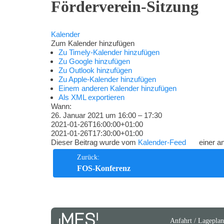
Förderverein-Sitzung
Kompetenzen
Kalender
Zum Kalender hinzufügen
Zu Timely-Kalender hinzufügen
Zu Google hinzufügen
Zu Outlook hinzufügen
Zu Apple-Kalender hinzufügen
Einem anderen Kalender hinzufügen
Als XML exportieren
Wann:
26. Januar 2021 um 16:00 – 17:30
2021-01-26T16:00:00+01:00
2021-01-26T17:30:00+01:00
Dieser Beitrag wurde vom
Kalender-Feed
einer an
Beitrags-
Zurück:
FOS-Konferenz
Navigation
Anfahrt / Lageplan