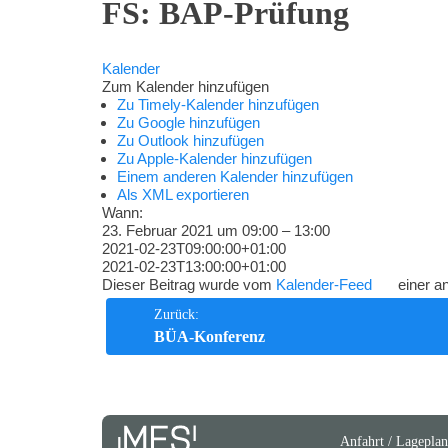
FS: BAP-Prüfung
Kompetenzen
Kalender
Zum Kalender hinzufügen
Zu Timely-Kalender hinzufügen
Zu Google hinzufügen
Zu Outlook hinzufügen
Zu Apple-Kalender hinzufügen
Einem anderen Kalender hinzufügen
Als XML exportieren
Wann:
23. Februar 2021 um 09:00 – 13:00
2021-02-23T09:00:00+01:00
2021-02-23T13:00:00+01:00
Dieser Beitrag wurde vom
Kalender-Feed
einer an
Beitrags-
Zurück:
BÜA-Konferenz
Navigation
Anfahrt / Lageplan