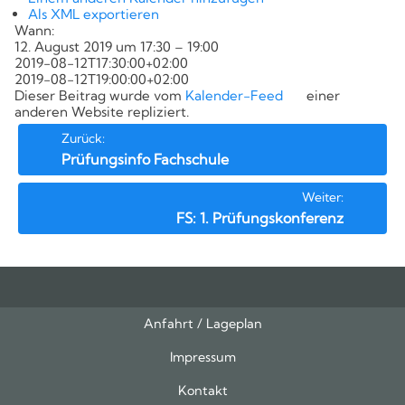
Kompetenzen
Als XML exportieren
Wann:
12. August 2019 um 17:30 – 19:00
2019-08-12T17:30:00+02:00
2019-08-12T19:00:00+02:00
Dieser Beitrag wurde vom
Kalender-Feed
einer
anderen Website repliziert.
Beitrags-
Zurück:
Prüfungsinfo Fachschule
Navigation
Weiter:
FS: 1. Prüfungskonferenz
Anfahrt / Lageplan
Feeds
oben
Impressum
Kontakt