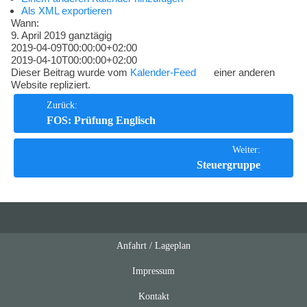
Kompetenzen
Als XML exportieren
Wann:
9. April 2019
ganztägig
2019-04-09T00:00:00+02:00
2019-04-10T00:00:00+02:00
Dieser Beitrag wurde vom
Kalender-Feed
einer anderen
Website repliziert.
Beitrags-
Zurück:
FOS: Prüfung Englisch
Navigation
Weiter:
Steuergruppe
Anfahrt / Lageplan
Feeds
oben
Impressum
Kontakt