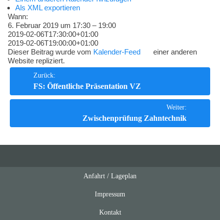
Kompetenzen
Als XML exportieren
Wann:
6. Februar 2019 um 17:30 – 19:00
2019-02-06T17:30:00+01:00
2019-02-06T19:00:00+01:00
Dieser Beitrag wurde vom
Kalender-Feed
einer anderen
Website repliziert.
Beitrags-
Zurück:
FS: Öffentliche Präsentation VZ
Navigation
Weiter:
Zwischenprüfung Zahntechnik
Anfahrt / Lageplan
Feeds
oben
Impressum
Kontakt