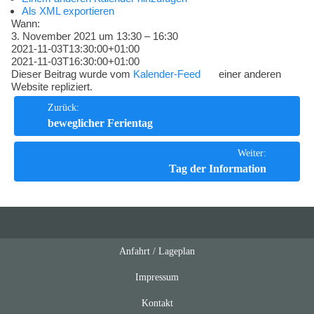
Kompetenzen
Als XML exportieren
Wann:
3. November 2021 um 13:30 – 16:30
2021-11-03T13:30:00+01:00
2021-11-03T16:30:00+01:00
Dieser Beitrag wurde vom
Kalender-Feed
einer anderen
Website repliziert.
Beitrags-
Zurück:
beweglicher Ferientag
Navigation
Weiter:
Tag der Information
Anfahrt / Lageplan
Feeds
oben
Impressum
Kontakt