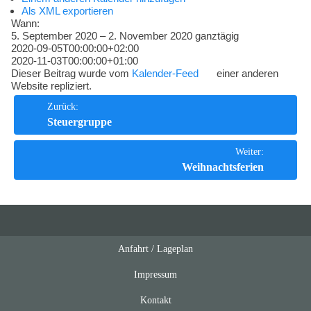
Kompetenzen
Als XML exportieren
Wann:
5. September 2020 – 2. November 2020
ganztägig
2020-09-05T00:00:00+02:00
2020-11-03T00:00:00+01:00
Dieser Beitrag wurde vom
Kalender-Feed
einer anderen
Website repliziert.
Beitrags-
Zurück:
Steuergruppe
Navigation
Weiter:
Weihnachtsferien
Anfahrt / Lageplan
Feeds
oben
Impressum
Kontakt