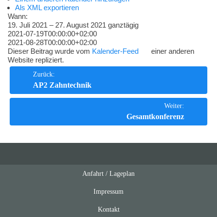
Kompetenzen
Als XML exportieren
Wann:
19. Juli 2021 – 27. August 2021
ganztägig
2021-07-19T00:00:00+02:00
2021-08-28T00:00:00+02:00
Dieser Beitrag wurde vom
Kalender-Feed
einer anderen
Website repliziert.
Beitrags-
Zurück:
AP2 Zahntechnik
Navigation
Weiter:
Gesamtkonferenz
Anfahrt / Lageplan
Feeds
oben
Impressum
Kontakt