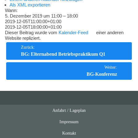
Kompetenzen
Als XML exportieren
Wann:
5. Dezember 2019 um 11:00 – 18:00
2019-12-05T11:00:00+01:00
2019-12-05T18:00:00+01:00
Dieser Beitrag wurde vom
Kalender-Feed
einer anderen
Website repliziert.
Beitrags-
Zurück:
BG: Elternabend Betriebspraktikum Q1
Navigation
Weiter:
BG-Konferenz
Anfahrt / Lageplan
Feeds
oben
Impressum
Kontakt