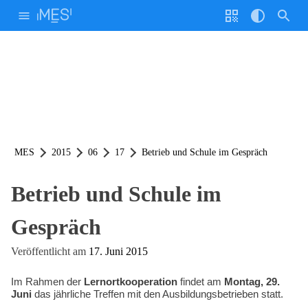
Weiter
zum
Inhalt
Stimme
Geschw.
Homepage durchsuchen nach:
Willkommen!
Interessierte
Code
Kontrast
Unsere Schule
Bildungsangebote
Anmeldung & Stundenpläne
Cafeteria
Info-Veranstaltungen
MINT Aktivitäten
Lernplattformen und ePortfolio
Sport
Wettbewerbe
Studienfahrten
Hilfe & Beratung
Schülervertretung (E-Mail)
Schülerinnen- und Schülervertretung
Elternvertretung
Verantwortliche / Schulformen
Lernortkooperation
Partnerschaften
Förderverein
Förderer
Zertifizierung
Schulbroschüre
FAQ
MES-Kalender (Link)
q.wiki der MES (Link)
Stundenplanordner (Link)
Download
Ideen- und Beschwerdemanagement
Lernende & Eltern
Betriebe & Partner
Kollegium
MES
2015
06
17
Betrieb und Schule im Gespräch
Unsere Schule
Betrieb und Schule im
Schulleben
Gespräch
Download
Veröffentlicht am
17. Juni 2015
Hilfe & Beratung
Im Rahmen der
Lernortkooperation
findet am
Montag, 29.
Bildungsangebote
Juni
das jährliche Treffen mit den Ausbildungsbetrieben statt.