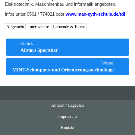
Elektrotechnik, Maschinenbau und Informatik angeboten.
Infos unter 0561 / 774021 oder
www.max-eyth-schule.de/tdi
Allgemein
Interessierte
Lernende & Eltern
Beitrags-
Zurück:
Allstars Sportsbar
Navigation
Weiter:
MINT-Schnupper- und Orientierungsnachmittage
Anfahrt / Lageplan
Feeds
oben
Impressum
Kontakt