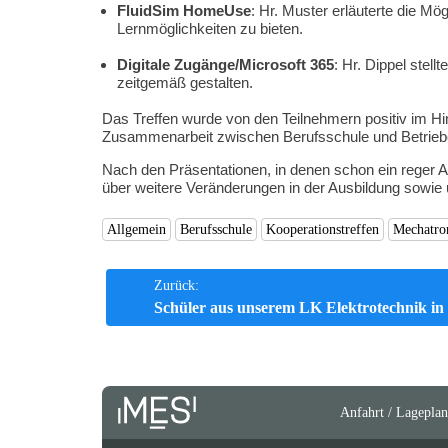
FluidSim HomeUse
: Hr. Muster erläuterte die M
Lernmöglichkeiten zu bieten.
Digitale Zugänge/Microsoft 365
: Hr. Dippel stell
zeitgemäß gestalten.
Das Treffen wurde von den Teilnehmern positiv im Hi
Zusammenarbeit zwischen Berufsschule und Betrieben z
Nach den Präsentationen, in denen schon ein reger A
über weitere Veränderungen in der Ausbildung sowie 
Allgemein
Berufsschule
Kooperationstreffen
Mechatro
Beitrags-
Zurück:
Schüler aus unserem LK Elektrotechnik in
Navigation
Anfahrt / Lageplan