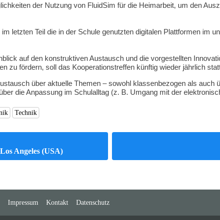
öglichkeiten der Nutzung von FluidSim für die Heimarbeit, um den Au
te im letzten Teil die in der Schule genutzten digitalen Plattformen im 
nblick auf den konstruktiven Austausch und die vorgestellten Innova
u fördern, soll das Kooperationstreffen künftig wieder jährlich statt
ustausch über aktuelle Themen – sowohl klassenbezogen als auch über
über die Anpassung im Schulalltag (z. B. Umgang mit der elektronis
nik
Technik
 Los Angeles (USA)
Impressum
Kontakt
Datenschutz