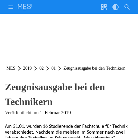
Weiter
zum
Inhalt
Stimme
Geschw.
Homepage durchsuchen nach:
Willkommen!
Interessierte
Code
Kontrast
Unsere Schule
Bildungsangebote
Anmeldung & Stundenpläne
Cafeteria
Info-Veranstaltungen
MINT Aktivitäten
Lernplattformen und ePortfolio
Sport
Wettbewerbe
Studienfahrten
Hilfe & Beratung
Schülervertretung (E-Mail)
Schülerinnen- und Schülervertretung
Elternvertretung
Verantwortliche / Schulformen
Lernortkooperation
Partnerschaften
Förderverein
Förderer
Zertifizierung
Schulbroschüre
FAQ
MES-Kalender (Link)
q.wiki der MES (Link)
Stundenplanordner (Link)
Download
Ideen- und Beschwerdemanagement
Lernende & Eltern
Betriebe & Partner
Kollegium
MES
2019
02
01
Zeugnisausgabe bei den Technikern
Unsere Schule
Zeugnisausgabe bei den
Schulleben
Technikern
Download
Veröffentlicht am
1. Februar 2019
Hilfe & Beratung
Bildungsangebote
Am 31.01. wurden 16 Studierende der Fachschule für Technik
verabschiedet. Nachdem die meisten im Sommer nach zwei