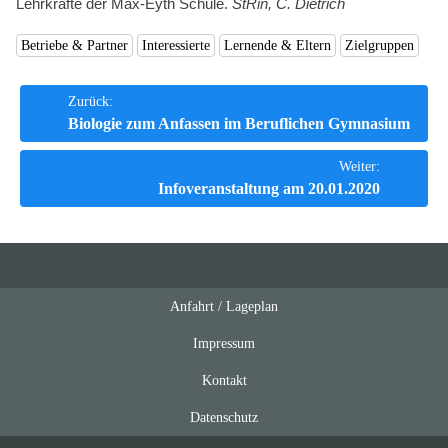
Lehrkräfte der Max-Eyth Schule.
StRin, C. Dietrich
Betriebe & Partner
Interessierte
Lernende & Eltern
Zielgruppen
Beitrags-
Zurück:
Biologie zum Anfassen im Beruflichen Gymnasium
Navigation
Weiter:
Infoveranstaltung am 20.01.2020
Anfahrt / Lageplan
Feeds
oben
Impressum
Kontakt
Datenschutz