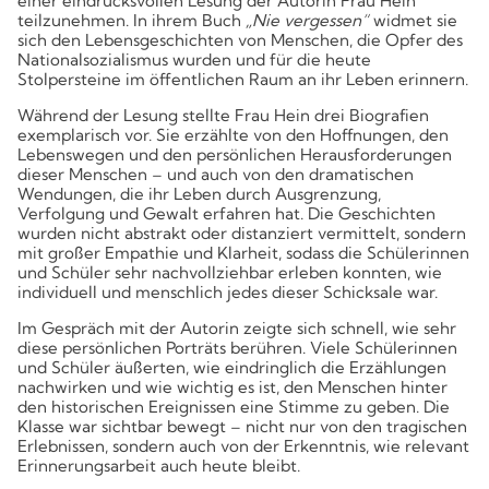
einer eindrucksvollen Lesung der Autorin Frau Hein
Kompetenzen
teilzunehmen. In ihrem Buch
„Nie vergessen“
widmet sie
sich den Lebensgeschichten von Menschen, die Opfer des
Nationalsozialismus wurden und für die heute
Stolpersteine im öffentlichen Raum an ihr Leben erinnern.
Während der Lesung stellte Frau Hein drei Biografien
exemplarisch vor. Sie erzählte von den Hoffnungen, den
Lebenswegen und den persönlichen Herausforderungen
dieser Menschen – und auch von den dramatischen
Wendungen, die ihr Leben durch Ausgrenzung,
Verfolgung und Gewalt erfahren hat. Die Geschichten
wurden nicht abstrakt oder distanziert vermittelt, sondern
mit großer Empathie und Klarheit, sodass die Schülerinnen
und Schüler sehr nachvollziehbar erleben konnten, wie
individuell und menschlich jedes dieser Schicksale war.
Im Gespräch mit der Autorin zeigte sich schnell, wie sehr
diese persönlichen Porträts berühren. Viele Schülerinnen
und Schüler äußerten, wie eindringlich die Erzählungen
nachwirken und wie wichtig es ist, den Menschen hinter
den historischen Ereignissen eine Stimme zu geben. Die
Klasse war sichtbar bewegt – nicht nur von den tragischen
Erlebnissen, sondern auch von der Erkenntnis, wie relevant
Erinnerungsarbeit auch heute bleibt.