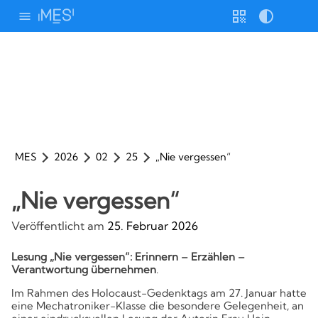
Weiter
zum
Inhalt
Stimme
Geschw.
Homepage durchsuchen nach:
Willkommen!
Interessierte
Code
Kontrast
Unsere Schule
Bildungsangebote
Anmeldung & Stundenpläne
Cafeteria
Info-Veranstaltungen
MINT Aktivitäten
Lernplattformen und ePortfolio
Sport
Wettbewerbe
Studienfahrten
Hilfe & Beratung
Schülervertretung (E-Mail)
Schülerinnen- und Schülervertretung
Elternvertretung
Verantwortliche / Schulformen
Lernortkooperation
Partnerschaften
Förderverein
Förderer
Zertifizierung
Schulbroschüre
FAQ
MES-Kalender (Link)
q.wiki der MES (Link)
Stundenplanordner (Link)
Download
Ideen- und Beschwerdemanagement
Lernende & Eltern
Betriebe & Partner
Kollegium
MES
2026
02
25
„Nie vergessen“
Unsere Schule
„Nie vergessen“
Schulleben
Veröffentlicht am
25. Februar 2026
Download
Lesung „Nie vergessen“: Erinnern – Erzählen –
Hilfe & Beratung
Verantwortung übernehmen
.
Bildungsangebote
Im Rahmen des Holocaust-Gedenktags am 27. Januar hatte
eine Mechatroniker-Klasse die besondere Gelegenheit, an