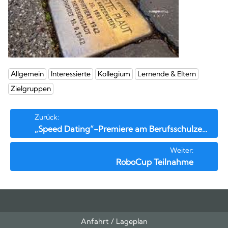
Allgemein
Interessierte
Kollegium
Lernende & Eltern
Zielgruppen
Beitrags-
Zurück:
„Speed Dating“-Premiere am Berufsschulzentrum II
Navigation
Weiter:
RoboCup Teilnahme
Anfahrt / Lageplan
Feeds
oben