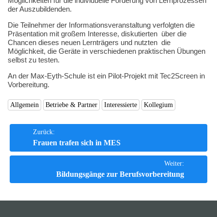
Möglichkeiten für die individuelle Förderung von Lernprozessen
der Auszubildenden.
Die Teilnehmer der Informationsveranstaltung verfolgten die
Präsentation mit großem Interesse, diskutierten über die
Chancen dieses neuen Lernträgers und nutzten die
Möglichkeit, die Geräte in verschiedenen praktischen Übungen
selbst zu testen.
An der Max-Eyth-Schule ist ein Pilot-Projekt mit Tec2Screen in
Vorbereitung.
Allgemein
Betriebe & Partner
Interessierte
Kollegium
Beitrags-
Zurück:
Frauen trafen sich in MES
Navigation
Weiter:
Bildungsgänge zur Berufsvorbereitung