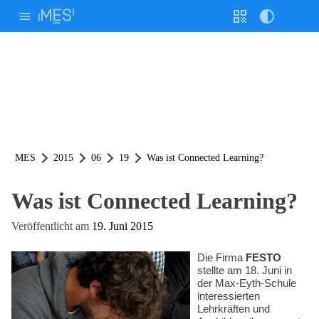
Weiter
zum
Inhalt
Stimme
Geschw.
Homepage durchsuchen nach:
Willkommen!
Interessierte
Code
Kontrast
Unsere Schule
Bildungsangebote
Anmeldung & Stundenpläne
Cafeteria
Info-Veranstaltungen
MINT Aktivitäten
Lernplattformen und ePortfolio
Sport
Wettbewerbe
Studienfahrten
Hilfe & Beratung
Schülervertretung (E-Mail)
Schülerinnen- und Schülervertretung
Elternvertretung
Verantwortliche / Schulformen
Lernortkooperation
Partnerschaften
Förderverein
Förderer
Zertifizierung
Schulbroschüre
FAQ
MES-Kalender (Link)
q.wiki der MES (Link)
Stundenplanordner (Link)
Download
Ideen- und Beschwerdemanagement
Lernende & Eltern
Betriebe & Partner
Kollegium
MES
2015
06
19
Was ist Connected Learning?
Unsere Schule
Was ist Connected Learning?
Schulleben
Veröffentlicht am
19. Juni 2015
Download
Die Firma
FESTO
Hilfe & Beratung
stellte am 18. Juni in
der Max-Eyth-Schule
Bildungsangebote
interessierten
Lehrkräften und