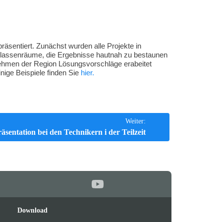
räsentiert. Zunächst wurden alle Projekte in
 Klassenräume, die Ergebnisse hautnah zu bestaunen
ernehmen der Region Lösungsvorschläge erabeitet
nige Beispiele finden Sie
hier.
Weiter:
äsentation bei den Technikern i der Teilzeit
Feeds
oben
Download