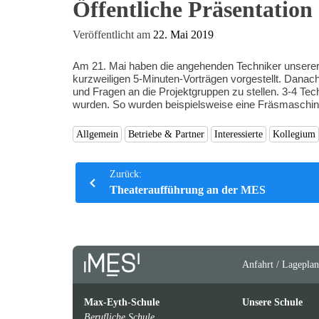
Öffentliche Präsentation
Kompetenzen
Veröffentlicht am
22. Mai 2019
Am 21. Mai haben die angehenden Techniker unserer Sc
kurzweiligen 5-Minuten-Vorträgen vorgestellt. Dana
und Fragen an die Projektgruppen zu stellen. 3-4 Tec
wurden. So wurden beispielsweise eine Fräsmaschine 
Allgemein
Betriebe & Partner
Interessierte
Kollegium
Beitrags-
Zurück:
Theateraufführung an der MES
Navigation
Anfahrt / Lageplan
Max-Eyth-Schule
Unsere Schule
Berufliche Schule