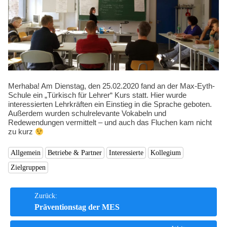
Kompetenzen
Merhaba! Am Dienstag, den 25.02.2020 fand an der Max-Eyth-
Schule ein „Türkisch für Lehrer“ Kurs statt. Hier wurde
interessierten Lehrkräften ein Einstieg in die Sprache geboten.
Außerdem wurden schulrelevante Vokabeln und
Redewendungen vermittelt – und auch das Fluchen kam nicht
zu kurz
Allgemein
Betriebe & Partner
Interessierte
Kollegium
Zielgruppen
Beitrags-
Zurück:
Präventionstag der MES
Navigation