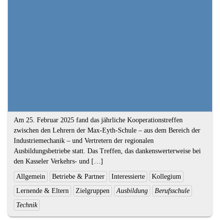
Textauszug
Am 25. Februar 2025 fand das jährliche Kooperationstreffen
zwischen den Lehrern der Max-Eyth-Schule – aus dem Bereich der
Industriemechanik – und Vertretern der regionalen
Ausbildungsbetriebe statt. Das Treffen, das dankenswerterweise bei
den Kasseler Verkehrs- und […]
Ende
Kategorien
Allgemein
Betriebe & Partner
Interessierte
Kollegium
des
und
Lernende & Eltern
Zielgruppen
Ausbildung
Berufsschule
Textauszugs
Schlagworte:
Technik