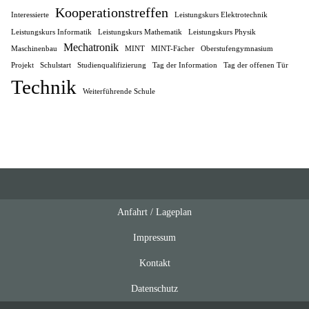
Kooperationstreffen
Interessierte
Leistungskurs Elektrotechnik
Leistungskurs Informatik
Leistungskurs Mathematik
Leistungskurs Physik
Mechatronik
Maschinenbau
MINT
MINT-Fächer
Oberstufengymnasium
Projekt
Schulstart
Studienqualifizierung
Tag der Information
Tag der offenen Tür
Technik
Weiterführende Schule
Anfahrt / Lageplan
Feeds
oben
Impressum
Kontakt
Datenschutz