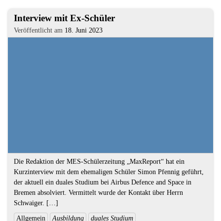
3.
Interview mit Ex-Schüler
Artikel
Veröffentlicht am
18. Juni 2023
Textauszug
Die Redaktion der MES-Schülerzeitung „MaxReport“ hat ein
Kurzinterview mit dem ehemaligen Schüler Simon Pfennig geführt,
der aktuell ein duales Studium bei Airbus Defence and Space in
Bremen absolviert. Vermittelt wurde der Kontakt über Herrn
Schwaiger. […]
Ende
Kategorien
Allgemein
Ausbildung
duales Studium