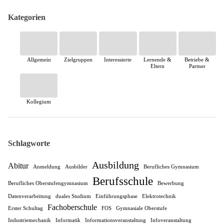
Kategorien
Allgemein
Zielgruppen
Interessierte
Lernende &
Betriebe &
Eltern
Partner
Kollegium
Schlagworte
Ausbildung
Abitur
Anmeldung
Ausbilder
Berufliches Gymnasium
Berufsschule
Berufliches Oberstufengymnasium
Bewerbung
Datenverarbeitung
duales Studium
Einführungsphase
Elektrotechnik
Fachoberschule
Erster Schultag
FOS
Gymnasiale Oberstufe
Industriemechanik
Informatik
Informationsveranstaltung
Infoveranstaltung