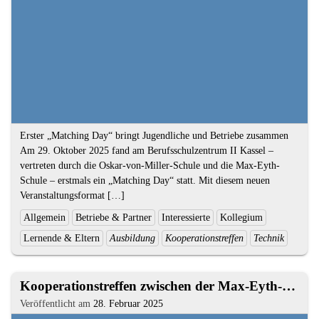
Kompetenzen
Textauszug
Erster „Matching Day“ bringt Jugendliche und Betriebe zusammen
Am 29. Oktober 2025 fand am Berufsschulzentrum II Kassel –
vertreten durch die Oskar-von-Miller-Schule und die Max-Eyth-
Schule – erstmals ein „Matching Day“ statt. Mit diesem neuen
Veranstaltungsformat […]
Ende
Kategorien
Allgemein
Betriebe & Partner
Interessierte
Kollegium
des
und
Lernende & Eltern
Ausbildung
Kooperationstreffen
Technik
Textauszugs
Schlagworte:
2.
Kooperationstreffen zwischen der Max-Eyth-Schule Kassel und hiesigen Ausbildungsbetrieben
Artikel
Veröffentlicht am
28. Februar 2025