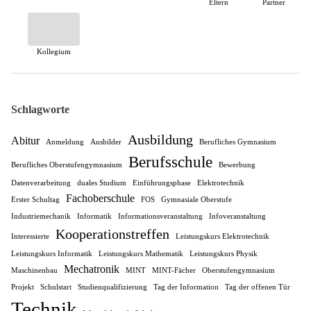
Eltern
Partner
Kollegium
Schlagworte
Ausbildung
Abitur
Anmeldung
Ausbilder
Berufliches Gymnasium
Berufsschule
Berufliches Oberstufengymnasium
Bewerbung
Datenverarbeitung
duales Studium
Einführungsphase
Elektrotechnik
Fachoberschule
Erster Schultag
FOS
Gymnasiale Oberstufe
Industriemechanik
Informatik
Informationsveranstaltung
Infoveranstaltung
Kooperationstreffen
Interessierte
Leistungskurs Elektrotechnik
Leistungskurs Informatik
Leistungskurs Mathematik
Leistungskurs Physik
Mechatronik
Maschinenbau
MINT
MINT-Fächer
Oberstufengymnasium
Projekt
Schulstart
Studienqualifizierung
Tag der Information
Tag der offenen Tür
Technik