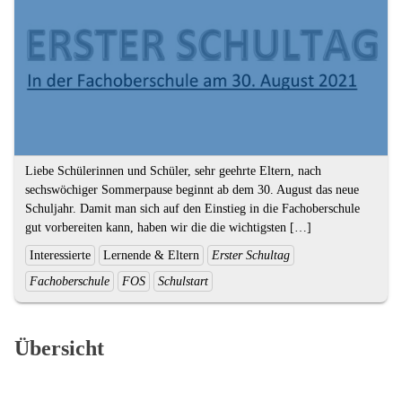
Kompetenzen
Textauszug
Liebe Schülerinnen und Schüler, sehr geehrte Eltern, nach
sechswöchiger Sommerpause beginnt ab dem 30. August das neue
Schuljahr. Damit man sich auf den Einstieg in die Fachoberschule
gut vorbereiten kann, haben wir die die wichtigsten […]
Ende
Kategorien
Interessierte
Lernende & Eltern
Erster Schultag
des
und
Fachoberschule
FOS
Schulstart
Textauszugs
Schlagworte:
Übersicht