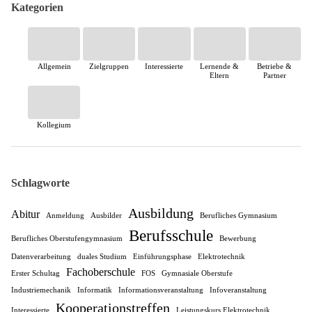
Kategorien
Allgemein
Zielgruppen
Interessierte
Lernende &
Betriebe &
Eltern
Partner
Kollegium
Schlagworte
Ausbildung
Abitur
Anmeldung
Ausbilder
Berufliches Gymnasium
Berufsschule
Berufliches Oberstufengymnasium
Bewerbung
Datenverarbeitung
duales Studium
Einführungsphase
Elektrotechnik
Fachoberschule
Erster Schultag
FOS
Gymnasiale Oberstufe
Industriemechanik
Informatik
Informationsveranstaltung
Infoveranstaltung
Kooperationstreffen
Interessierte
Leistungskurs Elektrotechnik