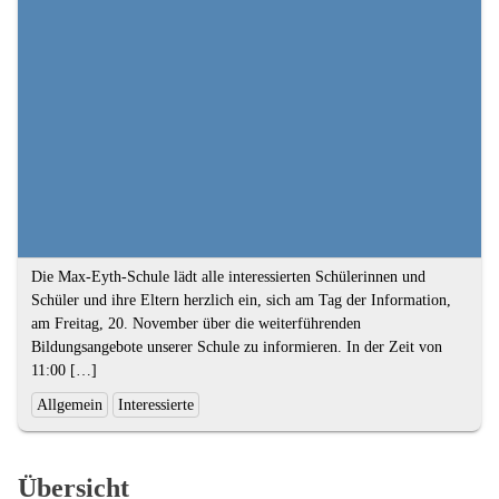
Textauszug
Die Max-Eyth-Schule lädt alle interessierten Schülerinnen und
Schüler und ihre Eltern herzlich ein, sich am Tag der Information,
am Freitag, 20. November über die weiterführenden
Bildungsangebote unserer Schule zu informieren. In der Zeit von
11:00 […]
Ende
Kategorien
Allgemein
Interessierte
des
und
Textauszugs
Schlagworte:
Übersicht