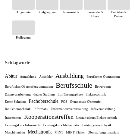
Allgemein
Zielgruppen
Interessierte
Lernende &
Betriebe &
Eltern
Partner
Kollegium
Schlagworte
Ausbildung
Abitur
Anmeldung
Ausbilder
Berufliches Gymnasium
Berufsschule
Berufliches Oberstufengymnasium
Bewerbung
Datenverarbeitung
duales Studium
Einführungsphase
Elektrotechnik
Fachoberschule
Erster Schultag
FOS
Gymnasiale Oberstufe
Industriemechanik
Informatik
Informationsveranstaltung
Infoveranstaltung
Kooperationstreffen
Interessierte
Leistungskurs Elektrotechnik
Leistungskurs Informatik
Leistungskurs Mathematik
Leistungskurs Physik
Mechatronik
Maschinenbau
MINT
MINT-Fächer
Oberstufengymnasium