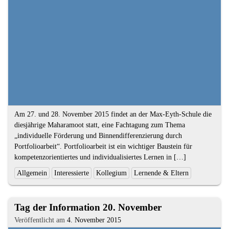
Textauszug
Am 27. und 28. November 2015 findet an der Max-Eyth-Schule die
diesjährige Maharamoot statt, eine Fachtagung zum Thema
„individuelle Förderung und Binnendifferenzierung durch
Portfolioarbeit“. Portfolioarbeit ist ein wichtiger Baustein für
kompetenzorientiertes und individualisiertes Lernen in […]
Ende
Kategorien
Allgemein
Interessierte
Kollegium
Lernende & Eltern
des
und
Textauszugs
Schlagworte:
3.
Tag der Information 20. November
Artikel
Veröffentlicht am
4. November 2015