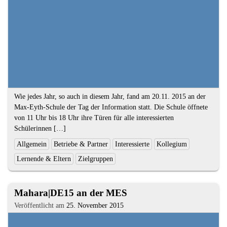
Kompetenzen
Textauszug
Wie jedes Jahr, so auch in diesem Jahr, fand am 20.11. 2015 an der
Max-Eyth-Schule der Tag der Information statt. Die Schule öffnete
von 11 Uhr bis 18 Uhr ihre Türen für alle interessierten
Schülerinnen […]
Ende
Kategorien
Allgemein
Betriebe & Partner
Interessierte
Kollegium
des
und
Lernende & Eltern
Zielgruppen
Textauszugs
Schlagworte:
2.
Mahara|DE15 an der MES
Artikel
Veröffentlicht am
25. November 2015