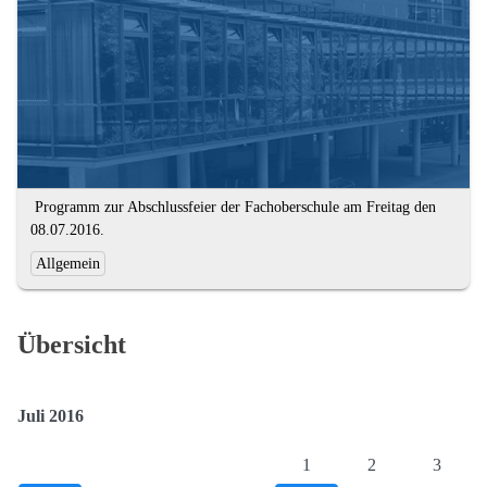
Kompetenzen
Textauszug
Programm zur Abschlussfeier der Fachoberschule am Freitag den
08.07.2016.
Ende
Kategorien
Allgemein
des
und
Textauszugs
Schlagworte:
Übersicht
Juli 2016
1
2
3