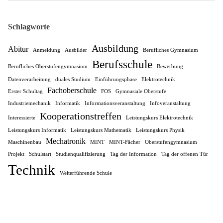
Schlagworte
Ausbildung
Abitur
Anmeldung
Ausbilder
Berufliches Gymnasium
Berufsschule
Berufliches Oberstufengymnasium
Bewerbung
Datenverarbeitung
duales Studium
Einführungsphase
Elektrotechnik
Fachoberschule
Erster Schultag
FOS
Gymnasiale Oberstufe
Industriemechanik
Informatik
Informationsveranstaltung
Infoveranstaltung
Kooperationstreffen
Interessierte
Leistungskurs Elektrotechnik
Leistungskurs Informatik
Leistungskurs Mathematik
Leistungskurs Physik
Mechatronik
Maschinenbau
MINT
MINT-Fächer
Oberstufengymnasium
Projekt
Schulstart
Studienqualifizierung
Tag der Information
Tag der offenen Tür
Technik
Weiterführende Schule