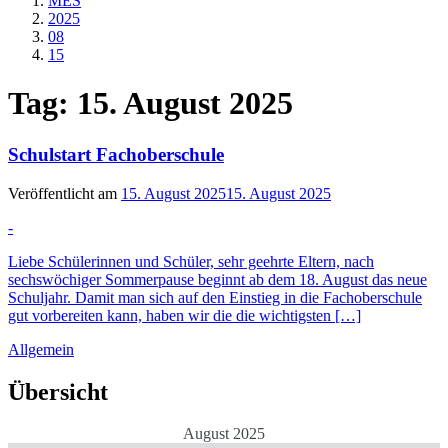
MES
2025
08
15
Tag:
15. August 2025
1.
Schulstart Fachoberschule
Artikel
Veröffentlicht am
15. August 2025
15. August 2025
Textauszug
-
Liebe Schülerinnen und Schüler, sehr geehrte Eltern, nach
sechswöchiger Sommerpause beginnt ab dem 18. August das neue
Schuljahr. Damit man sich auf den Einstieg in die Fachoberschule
gut vorbereiten kann, haben wir die die wichtigsten […]
Ende
Kategorien
Allgemein
des
und
Textauszugs
Schlagworte:
Übersicht
August 2025