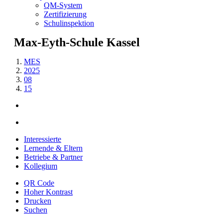
QM-System
Zertifizierung
Schulinspektion
Weiter
Max-Eyth-Schule Kassel
zum
Inhalt
MES
2025
08
15
Interessierte
Lernende & Eltern
Betriebe & Partner
Kollegium
QR Code
Hoher Kontrast
Drucken
Suchen