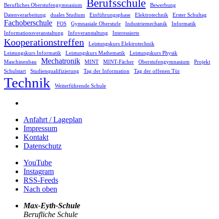
Berufsschule
Berufliches Oberstufengymnasium
Bewerbung
Datenverarbeitung
duales Studium
Einführungsphase
Elektrotechnik
Erster Schultag
Fachoberschule
FOS
Gymnasiale Oberstufe
Industriemechanik
Informatik
Informationsveranstaltung
Infoveranstaltung
Interessierte
Kooperationstreffen
Leistungskurs Elektrotechnik
Leistungskurs Informatik
Leistungskurs Mathematik
Leistungskurs Physik
Mechatronik
Maschinenbau
MINT
MINT-Fächer
Oberstufengymnasium
Projekt
Schulstart
Studienqualifizierung
Tag der Information
Tag der offenen Tür
Technik
Weiterführende Schule
Anfahrt / Lageplan
Impressum
Kontakt
Datenschutz
YouTube
Instagram
RSS-Feeds
Nach oben
Max-Eyth-Schule
Berufliche Schule