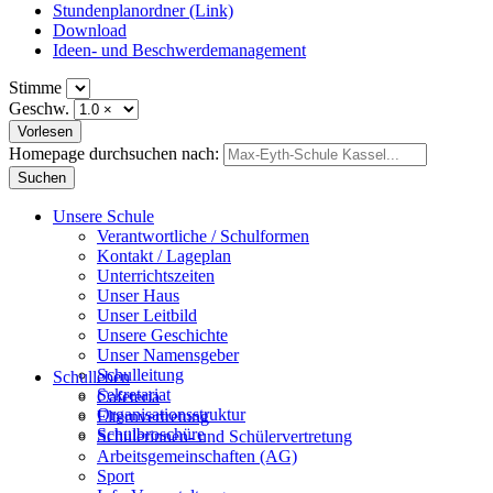
Stundenplanordner (Link)
Download
Ideen- und Beschwerdemanagement
Stimme
Geschw.
Homepage durchsuchen nach:
Unsere Schule
Verantwortliche / Schulformen
Kontakt / Lageplan
Unterrichtszeiten
Unser Haus
Unser Leitbild
Unsere Geschichte
Unser Namensgeber
Schulleitung
Schulleben
Sekretariat
Cafeteria
Organisationsstruktur
Elternvertretung
Schulbroschüre
Schülerinnen- und Schülervertretung
Arbeitsgemeinschaften (AG)
Sport