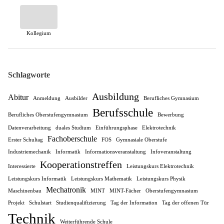
Kollegium
Schlagworte
Ausbildung
Abitur
Anmeldung
Ausbilder
Berufliches Gymnasium
Berufsschule
Berufliches Oberstufengymnasium
Bewerbung
Datenverarbeitung
duales Studium
Einführungsphase
Elektrotechnik
Fachoberschule
Erster Schultag
FOS
Gymnasiale Oberstufe
Industriemechanik
Informatik
Informationsveranstaltung
Infoveranstaltung
Kooperationstreffen
Interessierte
Leistungskurs Elektrotechnik
Leistungskurs Informatik
Leistungskurs Mathematik
Leistungskurs Physik
Mechatronik
Maschinenbau
MINT
MINT-Fächer
Oberstufengymnasium
Projekt
Schulstart
Studienqualifizierung
Tag der Information
Tag der offenen Tür
Technik
Weiterführende Schule