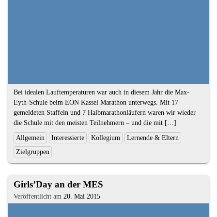
Kompetenzen
Textauszug
Bei idealen Lauftemperaturen war auch in diesem Jahr die Max-
Eyth-Schule beim EON Kassel Marathon unterwegs. Mit 17
gemeldeten Staffeln und 7 Halbmarathonläufern waren wir wieder
die Schule mit den meisten Teilnehmern – und die mit […]
Ende
Kategorien
Allgemein
Interessierte
Kollegium
Lernende & Eltern
des
und
Zielgruppen
Textauszugs
Schlagworte:
2.
Girls’Day an der MES
Artikel
Veröffentlicht am
20. Mai 2015