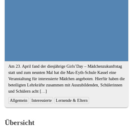
Textauszug
Am 23. April fand der diesjährige Girls’Day – Mädchenzukunftstag
statt und zum neunten Mal hat die Max-Eyth-Schule Kassel eine
Veranstaltung für interessierte Mädchen angeboten. Hierfür haben die
beteiligten Lehrkräfte zusammen mit Auszubildenden, Schülerinnen
und Schülern acht […]
Ende
Kategorien
Allgemein
Interessierte
Lernende & Eltern
des
und
Textauszugs
Schlagworte:
Übersicht