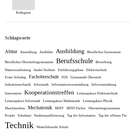
Kollegium
Schlagworte
Ausbildung
Abitur
Anmeldung
Ausbilder
Berufliches Gymnasium
Berufsschule
Berufliches Oberstufengymnasium
Bewerbung
Datenverarbeitung
duales Studium
Einführungsphase
Elektrotechnik
Fachoberschule
Erster Schultag
FOS
Gymnasiale Oberstufe
Industriemechanik
Informatik
Informationsveranstaltung
Infoveranstaltung
Kooperationstreffen
Interessierte
Leistungskurs Elektrotechnik
Leistungskurs Informatik
Leistungskurs Mathematik
Leistungskurs Physik
Mechatronik
Maschinenbau
MINT
MINT-Fächer
Oberstufengymnasium
Projekt
Schulstart
Studienqualifizierung
Tag der Information
Tag der offenen Tür
Technik
Weiterführende Schule