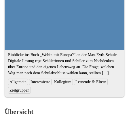
Kompetenzen
Textauszug
Einblicke ins Buch „Wohin mit Europa?“ an der Max-Eyth-Schule.
Digitale Lesung regt Schülerinnen und Schüler zum Nachdenken
über Europa und den eigenen Lebensweg an. Die Frage, welchen
Weg man nach dem Schulabschluss wählen kann, stellten […]
Ende
Kategorien
Allgemein
Interessierte
Kollegium
Lernende & Eltern
des
und
Zielgruppen
Textauszugs
Schlagworte:
Übersicht