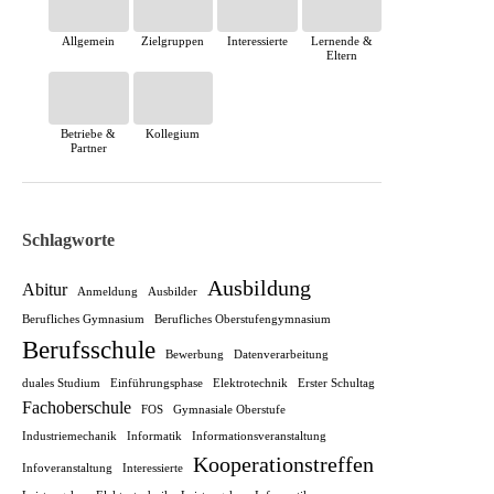
Allgemein
Zielgruppen
Interessierte
Lernende &
Eltern
Betriebe &
Kollegium
Partner
Schlagworte
Ausbildung
Abitur
Anmeldung
Ausbilder
Berufliches Gymnasium
Berufliches Oberstufengymnasium
Berufsschule
Bewerbung
Datenverarbeitung
duales Studium
Einführungsphase
Elektrotechnik
Erster Schultag
Fachoberschule
FOS
Gymnasiale Oberstufe
Industriemechanik
Informatik
Informationsveranstaltung
Kooperationstreffen
Infoveranstaltung
Interessierte