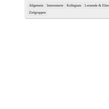
Ende
Kategorien
Allgemein
Interessierte
Kollegium
Lernende & Elte
des
und
Zielgruppen
Textauszugs
Schlagworte: