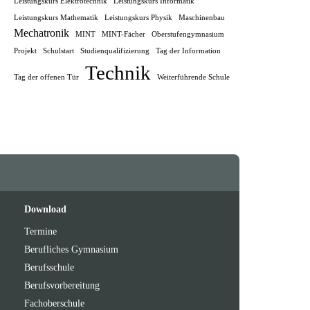
Leistungskurs Elektrotechnik
Leistungskurs Informatik
Leistungskurs Mathematik
Leistungskurs Physik
Maschinenbau
Mechatronik
MINT
MINT-Fächer
Oberstufengymnasium
Projekt
Schulstart
Studienqualifizierung
Tag der Information
Technik
Tag der offenen Tür
Weiterführende Schule
Feeds
oben
Download
Termine
Berufliches Gymnasium
Berufsschule
Berufsvorbereitung
Fachoberschule