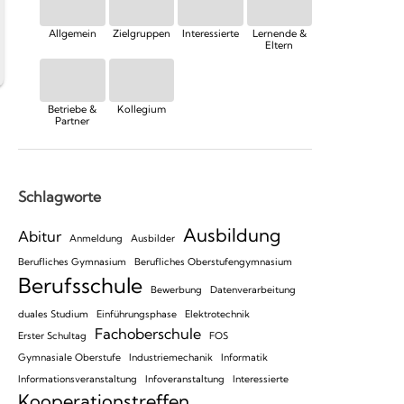
Allgemein
Zielgruppen
Interessierte
Lernende &
Eltern
Betriebe &
Kollegium
Partner
Schlagworte
Ausbildung
Abitur
Anmeldung
Ausbilder
Berufliches Gymnasium
Berufliches Oberstufengymnasium
Berufsschule
Bewerbung
Datenverarbeitung
duales Studium
Einführungsphase
Elektrotechnik
Fachoberschule
Erster Schultag
FOS
Gymnasiale Oberstufe
Industriemechanik
Informatik
Informationsveranstaltung
Infoveranstaltung
Interessierte
Kooperationstreffen