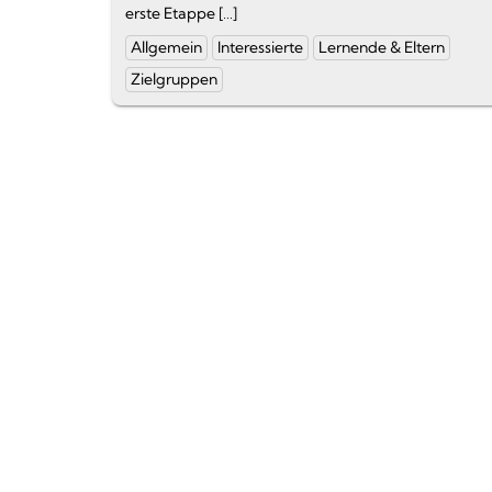
erste Etappe […]
Ende
Kategorien
Allgemein
Interessierte
Lernende & Eltern
des
und
Zielgruppen
Textauszugs
Schlagworte: