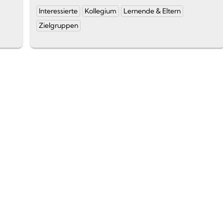
Ende
Kategorien
Interessierte
Kollegium
Lernende & Eltern
des
und
Zielgruppen
Textauszugs
Schlagworte: