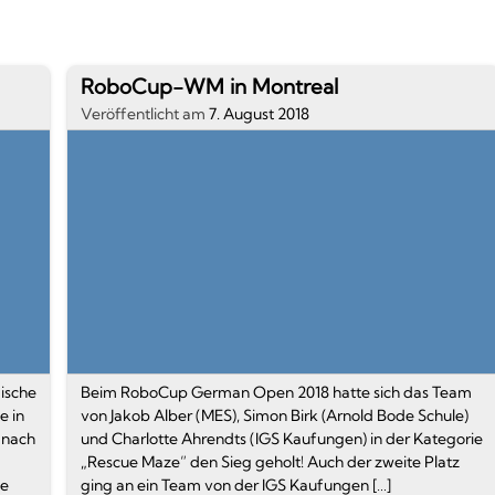
2.
RoboCup-WM in Montreal
Artikel
Veröffentlicht am
7. August 2018
Textauszug
gische
Beim RoboCup German Open 2018 hatte sich das Team
e in
von Jakob Alber (MES), Simon Birk (Arnold Bode Schule)
 nach
und Charlotte Ahrendts (IGS Kaufungen) in der Kategorie
„Rescue Maze” den Sieg geholt! Auch der zweite Platz
ie
ging an ein Team von der IGS Kaufungen […]